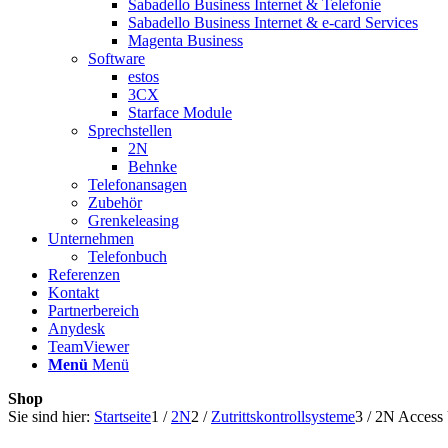
Sabadello Business Internet & Telefonie
Sabadello Business Internet & e-card Services
Magenta Business
Software
estos
3CX
Starface Module
Sprechstellen
2N
Behnke
Telefonansagen
Zubehör
Grenkeleasing
Unternehmen
Telefonbuch
Referenzen
Kontakt
Partnerbereich
Anydesk
TeamViewer
Menü
Menü
Shop
Sie sind hier:
Startseite
1
/
2N
2
/
Zutrittskontrollsysteme
3
/
2N Access