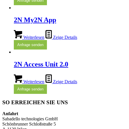
Anfrage senden
2N My2N App
Weiterlesen
Zeige Details
Anfrage senden
2N Access Unit 2.0
Weiterlesen
Zeige Details
Anfrage senden
SO ERREICHEN SIE UNS
Anfahrt
Sabadello technologies GmbH
Schönbrunner Schloßstraße 5