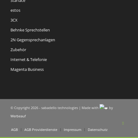
Starface
estos
3CX
Behnke Sprechstellen
2N Gegensprechanlagen
Zubehör
Internet & Telefonie
Magenta Business
© Copyright 2026 - sabadello technologies | Made with
by
Werbeauf
AGB
AGB Providerdienste
Impressum
Datenschutz