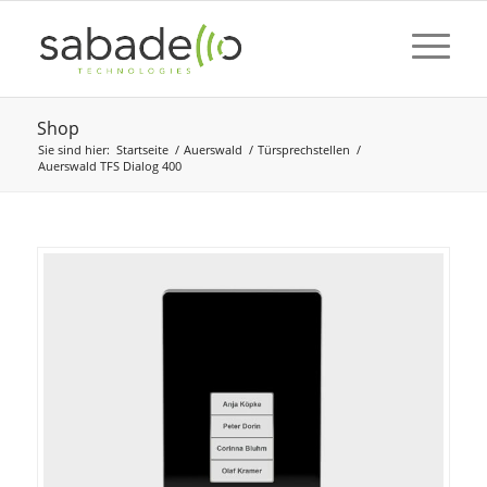
Shop
Sie sind hier:
Startseite
/
Auerswald
/
Türsprechstellen
/
Auerswald TFS Dialog 400