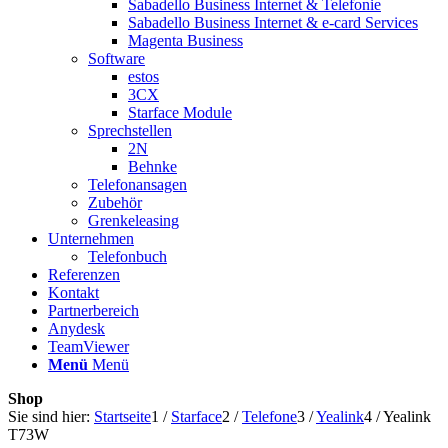
Sabadello Business Internet & Telefonie
Sabadello Business Internet & e-card Services
Magenta Business
Software
estos
3CX
Starface Module
Sprechstellen
2N
Behnke
Telefonansagen
Zubehör
Grenkeleasing
Unternehmen
Telefonbuch
Referenzen
Kontakt
Partnerbereich
Anydesk
TeamViewer
Menü
Menü
Shop
Sie sind hier:
Startseite
1
/
Starface
2
/
Telefone
3
/
Yealink
4
/
Yealink
T73W