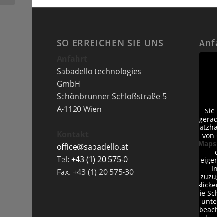
SO ERREICHEN SIE UNS
Anf
Anfahrt
Sabadello technologies
GmbH
Schönbrunner Schloßstraße 5
A-1120 Wien
Sie
gera
Platzha
Kontakt
von
Maps
office@sabadello.at
Tel:
+43 (1) 20 575-0
eige
I
Fax: +43 (1) 20 575-30
zuzu
klicke
die Sc
unte
beach