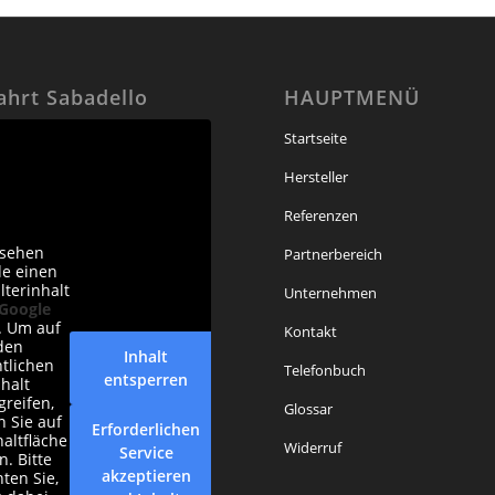
ahrt Sabadello
HAUPTMENÜ
Startseite
Hersteller
Referenzen
 sehen
Partnerbereich
de einen
lterinhalt
Unternehmen
Google
. Um auf
Kontakt
den
Inhalt
ntlichen
Telefonbuch
entsperren
nhalt
greifen,
Glossar
n Sie auf
Erforderlichen
haltfläche
Widerruf
Service
n. Bitte
akzeptieren
ten Sie,