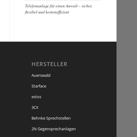
Telefonanlage für einen Anwalt – sicher,
flexibel und kosteneffizient
HERSTELLER
Auerswald
Starface
estos
3CX
Behnke Sprechstellen
2N Gegensprechanlagen