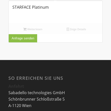
STARFACE Platinum
Weiterlesen
Zeige Details
Anfrage senden
SO ERREICHEN SIE UNS
Anfahrt
Sabadello technologies GmbH
Schönbrunner Schloßstraße 5
A-1120 Wien