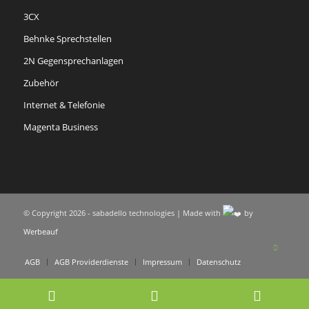
3CX
Behnke Sprechstellen
2N Gegensprechanlagen
Zubehör
Internet & Telefonie
Magenta Business
© Copyright 2026 - sabadello technologies | Made with
by
Werbeauf
AGB
AGB Providerdienste
Impressum
Datenschutz