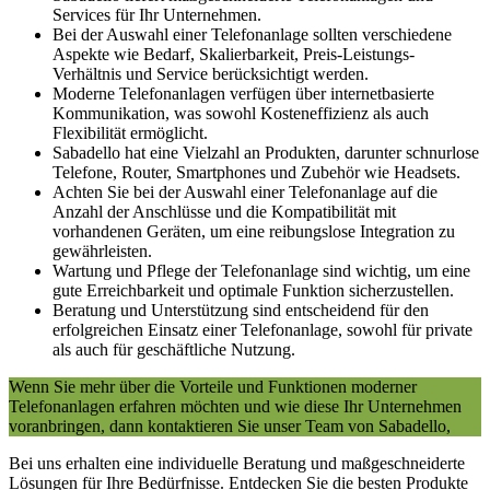
Services für Ihr Unternehmen.
Bei der Auswahl einer Telefonanlage sollten verschiedene
Aspekte wie Bedarf, Skalierbarkeit, Preis-Leistungs-
Verhältnis und Service berücksichtigt werden.
Moderne Telefonanlagen verfügen über internetbasierte
Kommunikation, was sowohl Kosteneffizienz als auch
Flexibilität ermöglicht.
Sabadello hat eine Vielzahl an Produkten, darunter schnurlose
Telefone, Router, Smartphones und Zubehör wie Headsets.
Achten Sie bei der Auswahl einer Telefonanlage auf die
Anzahl der Anschlüsse und die Kompatibilität mit
vorhandenen Geräten, um eine reibungslose Integration zu
gewährleisten.
Wartung und Pflege der Telefonanlage sind wichtig, um eine
gute Erreichbarkeit und optimale Funktion sicherzustellen.
Beratung und Unterstützung sind entscheidend für den
erfolgreichen Einsatz einer Telefonanlage, sowohl für private
als auch für geschäftliche Nutzung.
Wenn Sie mehr über die Vorteile und Funktionen moderner
Telefonanlagen erfahren möchten und wie diese Ihr Unternehmen
voranbringen, dann kontaktieren Sie unser Team von Sabadello,
Bei uns erhalten eine individuelle Beratung und maßgeschneiderte
Lösungen für Ihre Bedürfnisse. Entdecken Sie die besten Produkte