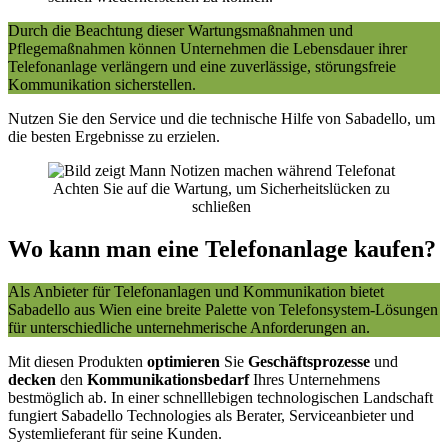
Durch die Beachtung dieser Wartungsmaßnahmen und
Pflegemaßnahmen können Unternehmen die Lebensdauer ihrer
Telefonanlage verlängern und eine zuverlässige, störungsfreie
Kommunikation sicherstellen.
Nutzen Sie den Service und die technische Hilfe von Sabadello, um
die besten Ergebnisse zu erzielen.
Achten Sie auf die Wartung, um Sicherheitslücken zu
schließen
Wo kann man eine Telefonanlage kaufen?
Als Anbieter für Telefonanlagen und Kommunikation bietet
Sabadello aus Wien eine breite Palette von Telefonsystem-Lösungen
für unterschiedliche unternehmerische Anforderungen an.
Mit diesen Produkten
optimieren
Sie
Geschäftsprozesse
und
decken
den
Kommunikationsbedarf
Ihres Unternehmens
bestmöglich ab. In einer schnelllebigen technologischen Landschaft
fungiert Sabadello Technologies als Berater, Serviceanbieter und
Systemlieferant für seine Kunden.