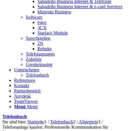
Sabadello Business Internet & Telefonie
Sabadello Business Internet & e-card Services
Magenta Business
Software
estos
3CX
Starface Module
Sprechstellen
2N
Behnke
Telefonansagen
Zubehör
Grenkeleasing
Unternehmen
Telefonbuch
Referenzen
Kontakt
Partnerbereich
Anydesk
TeamViewer
Menü
Menü
Telefonbuch
Sie sind hier:
Startseite
1
/
Telefonbuch
2
/
Allgemein
3
/
Telefonanlage kaufen: Professionelle Kommunikation für